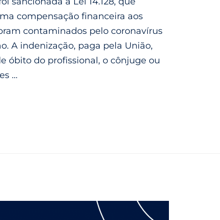
oi sancionada a Lei 14.128, que
 uma compensação financeira aos
foram contaminados pelo coronavírus
ão. A indenização, paga pela União,
e óbito do profissional, o cônjuge ou
es …