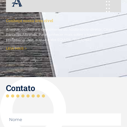
Conheça nossa área cível
A seguir, confirma o depoimento do nosso sócio-diretor, Cícero
Barcellos Ahrends. Para conhecer mais sobre a trajetória
profissional dele, acesse a aba EQUIPE. “Fui criado
LEIA MAIS >
Contato