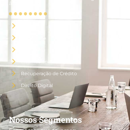
áreas:
Civil
Trabalhista
Imobiliário
Internacional e Migratório
Recuperação de Crédito
Direito Digital
Nossos Segmentos